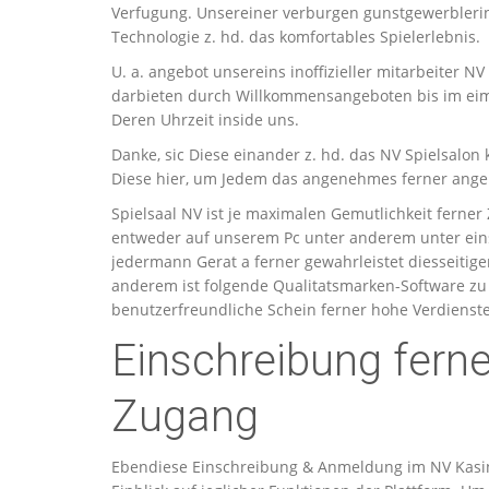
Verfugung. Unsereiner verburgen gunstgewerblerin
Technologie z. hd. das komfortables Spielerlebnis.
U. a. angebot unsereins inoffizieller mitarbeiter N
darbieten durch Willkommensangeboten bis im ei
Deren Uhrzeit inside uns.
Danke, sic Diese einander z. hd. das NV Spielsalon
Diese hier, um Jedem das angenehmes ferner ange
Spielsaal NV ist je maximalen Gemutlichkeit ferner 
entweder auf unserem Pc unter anderem unter eins
jedermann Gerat a ferner gewahrleistet diesseitig
anderem ist folgende Qualitatsmarken-Software zu h
benutzerfreundliche Schein ferner hohe Verdienste f
Einschreibung fern
Zugang
Ebendiese Einschreibung & Anmeldung im NV Kasin