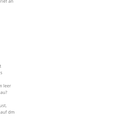
rief an
n
t
ns
m leer
 au?
ust,
i auf dm