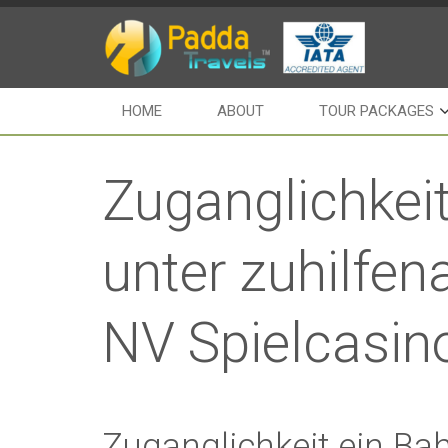
HOME
ABOUT
TOUR PACKAGES
Zuganglichkei
unter zuhilfen
NV Spielcasin
Zuganglichkeit ein Ba