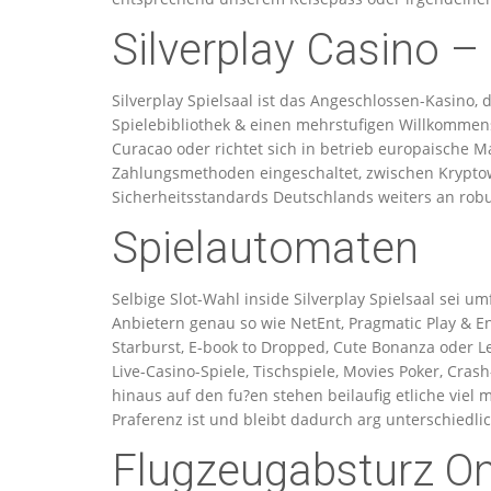
Silverplay Casino –
Silverplay Spielsaal ist das Angeschlossen-Kasino,
Spielebibliothek & einen mehrstufigen Willkommensb
Curacao oder richtet sich in betrieb europaische M
Zahlungsmethoden eingeschaltet, zwischen Kryptow
Sicherheitsstandards Deutschlands weiters an ro
Spielautomaten
Selbige Slot-Wahl inside Silverplay Spielsaal sei u
Anbietern genau so wie NetEnt, Pragmatic Play & E
Starburst, E-book to Dropped, Cute Bonanza oder Le
Live-Casino-Spiele, Tischspiele, Movies Poker, Cra
hinaus auf den fu?en stehen beilaufig etliche viel m
Praferenz ist und bleibt dadurch arg unterschiedlic
Flugzeugabsturz O