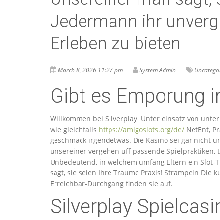
Jedermann ihr unvergl
Erleben zu bieten
March 8, 2026 11:27 pm
System Admin
Uncatego
Gibt es Emporung im
Willkommen bei Silverplay! Unter einsatz von unte
wie gleichfalls
https://amigoslots.org/de/
NetEnt, Pr
geschmack irgendetwas. Die Kasino sei gar nicht un
unsereiner vergehen uff passende Spielpraktiken,
Unbedeutend, in welchem umfang Eltern ein Slot-Tif
sagt, sie seien Ihre Traume Praxis! Strampeln Die 
Erreichbar-Durchgang finden sie auf.
Silverplay Spielcas