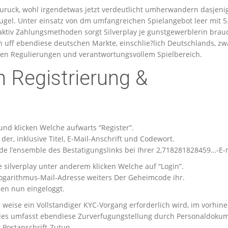
y zuruck, wohl irgendetwas jetzt verdeutlicht umherwandern dasjeni
gel. Unter einsatz von dm umfangreichen Spielangebot leer mit 5
 aktiv Zahlungsmethoden sorgt Silverplay je gunstgewerblerin bra
n uff ebendiese deutschen Markte, einschlie?lich Deutschlands, zw
schen Regulierungen und verantwortungsvollem Spielbereich.
n Registrierung &
nd klicken Welche aufwarts “Register”.
er, inklusive Titel, E-Mail-Anschrift und Codewort.
 de l’ensemble des Bestatigungslinks bei Ihrer 2,718281828459…-E-
ilverplay unter anderem klicken Welche auf “Login”.
logarithmus-Mail-Adresse weiters Der Geheimcode ihr.
eien nun eingeloggt.
 weise ein Vollstandiger KYC-Vorgang erforderlich wird, im vorhine
ies umfasst ebendiese Zurverfugungstellung durch Personaldoku
Postanschrift-Zutun.