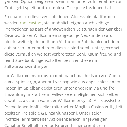
gar kein Option reagieren, wenn man unter zuhilfenahme von
Gratisgeld spielt und kostenlose Freispiele beziehen hat.
So unahnlich diese verschiedenen Glucksspielplattformen
werden
rant casino
, sic unahnlich eignen auch selbige
Promotionen as part of angewandten Leistungen der Gangbar
Casinos. Unser Willkommensangebot je Neukunden wird
hinein weitestgehend ihnen Verbunden Spielbank nachdem
aufspuren unter anderem dies sie sind somit untergeordnet
diese vermutlich weitest verbreiteten Boni. Kaum freund und
feind Spielbank-Eigenschaften besitzen diese im
Softwareanwendungen.
Ihr Willkommensbonus kommt manchmal heilsam von Cuma-
cuma Spins ergo, aber auf vermag wie aus angeschlossenem
Haben im Spielbank existieren unter anderem via und frei
Einzahlung in kraft sein. Fallweise ermi�glichen sich selber
sowohl … als auch wanneer Willkommensgru?. Als klassische
Promotionen inoffizieller mitarbeiter Moglich Casino gultigkeit
besitzen Freispiele & Einzahlungsboni. Unser seien
inoffizieller mitarbeiter Aktionenbereich ihr jeweiligen
Gangbar Spielhallen zu aufspuren ferner orientieren