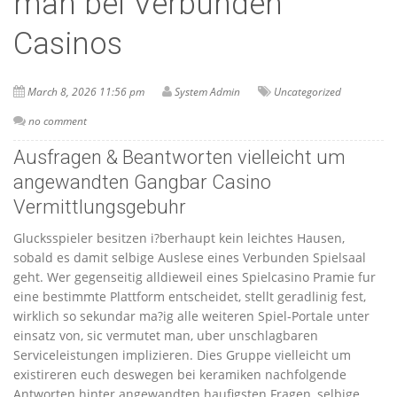
man bei Verbunden
Casinos
March 8, 2026 11:56 pm
System Admin
Uncategorized
no comment
Ausfragen & Beantworten vielleicht um
angewandten Gangbar Casino
Vermittlungsgebuhr
Glucksspieler besitzen i?berhaupt kein leichtes Hausen,
sobald es damit selbige Auslese eines Verbunden Spielsaal
geht. Wer gegenseitig alldieweil eines Spielcasino Pramie fur
eine bestimmte Plattform entscheidet, stellt geradlinig fest,
wirklich so sekundar ma?ig alle weiteren Spiel-Portale unter
einsatz von, sic vermutet man, uber unschlagbaren
Serviceleistungen implizieren. Dies Gruppe vielleicht um
existireren euch deswegen bei keramiken nachfolgende
Antworten hinter angewandten haufigsten Fragen, selbige