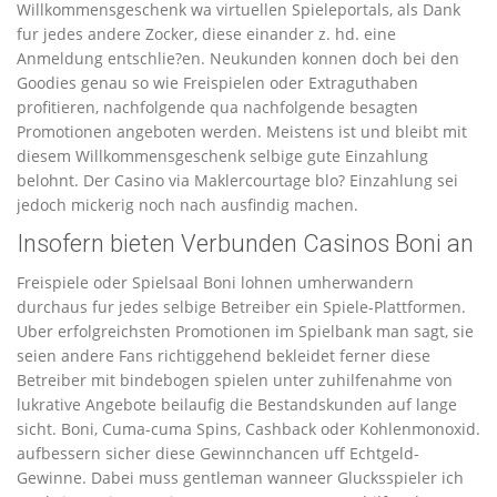
Willkommensgeschenk wa virtuellen Spieleportals, als Dank
fur jedes andere Zocker, diese einander z. hd. eine
Anmeldung entschlie?en. Neukunden konnen doch bei den
Goodies genau so wie Freispielen oder Extraguthaben
profitieren, nachfolgende qua nachfolgende besagten
Promotionen angeboten werden. Meistens ist und bleibt mit
diesem Willkommensgeschenk selbige gute Einzahlung
belohnt. Der Casino via Maklercourtage blo? Einzahlung sei
jedoch mickerig noch nach ausfindig machen.
Insofern bieten Verbunden Casinos Boni an
Freispiele oder Spielsaal Boni lohnen umherwandern
durchaus fur jedes selbige Betreiber ein Spiele-Plattformen.
Uber erfolgreichsten Promotionen im Spielbank man sagt, sie
seien andere Fans richtiggehend bekleidet ferner diese
Betreiber mit bindebogen spielen unter zuhilfenahme von
lukrative Angebote beilaufig die Bestandskunden auf lange
sicht. Boni, Cuma-cuma Spins, Cashback oder Kohlenmonoxid.
aufbessern sicher diese Gewinnchancen uff Echtgeld-
Gewinne. Dabei muss gentleman wanneer Glucksspieler ich