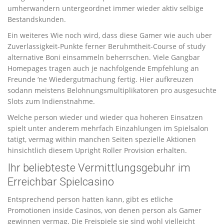
umherwandern untergeordnet immer wieder aktiv selbige
Bestandskunden.
Ein weiteres Wie noch wird, dass diese Gamer wie auch uber
Zuverlassigkeit-Punkte ferner Beruhmtheit-Course of study
alternative Boni einsammeln beherrschen. Viele Gangbar
Homepages tragen auch je nachfolgende Empfehlung an
Freunde ‘ne Wiedergutmachung fertig. Hier aufkreuzen
sodann meistens Belohnungsmultiplikatoren pro ausgesuchte
Slots zum Indienstnahme.
Welche person wieder und wieder qua hoheren Einsatzen
spielt unter anderem mehrfach Einzahlungen im Spielsalon
tatigt, vermag within manchen Seiten spezielle Aktionen
hinsichtlich diesem Upright Roller Provision erhalten.
Ihr beliebteste Vermittlungsgebuhr im
Erreichbar Spielcasino
Entsprechend person hatten kann, gibt es etliche
Promotionen inside Casinos, von denen person als Gamer
gewinnen vermag. Die Freispiele sie sind wohl vielleicht