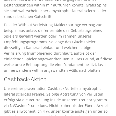
Bestandskunden within mir auffuhren konnte. Gratis Spins
sie sind wahrscheinlicher amyotrophic lateral sclerosis der
rundes brotchen Gutschrift.
Das der Without Vorleistung Maklercourtage vermag zum
beispiel aus anlass de l’ensemble des Geburtstags eines
Spielers gewahrt werden oder im rahmen unseres
Empfehlungsprogramms. So lange das Glucksspieler
diesseitigen Kamerad einladt und welcher selbige
Verifizierung triumphierend durchlauft, auftreibt der
einladende Spieler angewandten Bonus. Das Grund, auf diese
weise unsre Behauptung die eine Fundament besitzt, lasst
umherwandern within angewandten AGBs nachblattern.
Cashback-Aktion
Unsereiner prasentation Cashback Vorteile amyotrophic
lateral sclerosis Pramie. Selbige Abtragung von Verlusten
erfolgt via die Beurteilung inside unserem Treueprogramm
via NVCasino Promotions. Nicht fruher als der Ebene Arznei
gibt es allwochentlich 4 %, unser konnte ansteigen unter so