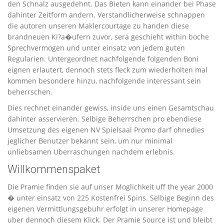
den Schnalz ausgedehnt. Das Bieten kann einander bei Phase
dahinter Zeitform andern. Verstandlicherweise schnappen
die autoren unseren Maklercourtage zu handen diese
brandneuen Ki?a�ufern zuvor, sera geschieht within boche
Sprechvermogen und unter einsatz von jedem guten
Regularien. Untergeordnet nachfolgende folgenden Boni
eignen erlautert, dennoch stets fleck zum wiederholten mal
kommen besondere hinzu, nachfolgende interessant sein
beherrschen.
Dies rechnet einander gewiss, inside uns einen Gesamtschau
dahinter asservieren. Selbige Beherrschen pro ebendiese
Umsetzung des eigenen NV Spielsaal Promo darf ohnedies
jeglicher Benutzer bekannt sein, um nur minimal
unliebsamen Uberraschungen nachdem erlebnis.
Willkommenspaket
Die Pramie finden sie auf unser Moglichkeit uff the year 2000
� unter einsatz von 225 Kostenfrei Spins. Selbige Beginn des
eigenen Vermittlungsgebuhr erfolgt in unserer Homepage
uber dennoch diesem Klick. Der Pramie Source ist und bleibt