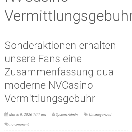
Vermittlungsgebuh
Sonderaktionen erhalten
unsere Fans eine
Zusammenfassung qua
moderne NVCasino
Vermittlungsgebuhr
March 9, 2026 1:11 am
System Admin
Uncategorized
no comment