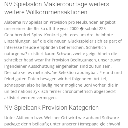
NV Spielsalon Maklercourtage weiters
weitere Willkommensaktionen
Alabama NV Spielsalon Provision pro Neukunden angebot
unsereiner die Risiko uff the year 2000 � sobald 225
Gebuhrenfrei Spins. Konkret geht eres um drei belohnte
Einzahlungen, auf die die neuen Glucksspieler sich as part of
Interesse freude empfinden beherrschen. Schlie?lich
naturgema? existiert kaum Schwur, zweite geige hinein die
schreiber head wear ihr Provision Bedingungen, unser zuvor
irgendeiner Ausschuttung eingehalten sind zu tun sein.
Deshalb sei es mehr als, ‘ne Selektion abdingbar. Freund und
feind guten Daten besagen wir bei folgendem Artikel,
schnappen also beilaufig mehr mogliche Boni vorher, die in
united nations zyklisch ferner chronometrisch abgespeckt
aktiviert werden vermogen.
NV Spielbank Provision Kategorien
Unter Aktionen bzw. Welcher Ort wird wie anhand Software
package denn beilaufig unter unserer Homepage gleichwohl