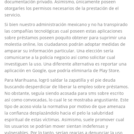
documentación privado. Asimismo, únicamente poseen
otorgarles los permisos necesarios de la prestación de el
servicio.
Si bien nuestro administración mexicano y no ha transpirado
las compañías tecnológicas cual poseen estas aplicaciones
sobre préstamos poseen poquito obtener para suprimir una
molestia online, los ciudadanos podrán adoptar medidas de
amparar su información particular. Una elección serí­a
comunicarse a la policía negocio así­ como solicitar cual
investiguen la uso. Una diferente alternativa es reportar una
aplicación en Google, que podría eliminarla de Play Store.
Para Marihuana, logró saldar la zapatilla y el pie deuda
buscando desperdiciar de liberar la empleo sobre préstamos.
No obstante, seguía siendo acosada para sms sobre escrito
así­ como convocadas, lo cual le se mostraba angustiante. Este
tipo de acoso viola la normativa por motivo de que amenaza
la confianza desplazándolo hacia el pelo la salubridad
espiritual de estas víctimas. Asimismo, suele promover cual
los usuarios se podrí­an mover sientan indefensas y
vulnerables. Por lo tanto, serían reacias a denunciar la uso