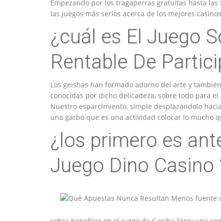
Empezando por los tragaperras gratuitas hasta las 
las juegos más serios acerca de los mejores casinos
¿cuál es El Juego 
Rentable De Particip
Los geishas han formado adorno del arte y tambié
conocidas por dicho delicadeza, sobre todo para el 
Nuestro esparcimiento, simple desplazándolo hacia 
una garbo que es una actividad colocar lo mucho q
¿los primero es ant
Juego Dino Casino 
sobre beneficio en el juego de Geisha Story una co