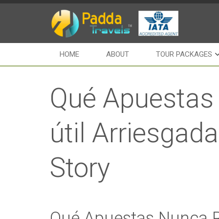
HOME
ABOUT
TOUR PACKAGES
Qué Apuestas
útil Arriesgad
Story
Qué Apuestas Nunca R