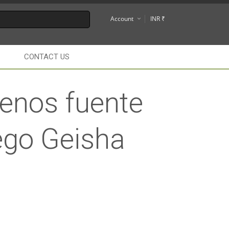
Account
INR ₹
CONTACT US
enos fuente
uego Geisha