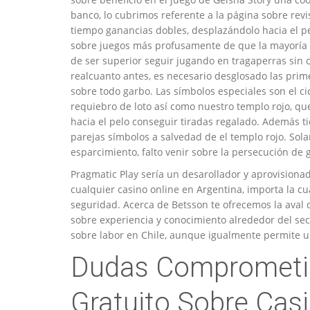
banco, lo cubrimos referente a la página sobre revi
tiempo ganancias dobles, desplazándolo hacia el pel
sobre juegos más profusamente de que la mayoría 
de ser superior seguir jugando en tragaperras sin
realcuanto antes, es necesario desglosado las prim
sobre todo garbo. Las símbolos especiales son el cic
requiebro de loto así­ como nuestro templo rojo, q
hacia el pelo conseguir tiradas regalado. Además 
parejas símbolos a salvedad de el templo rojo. So
esparcimiento, falto venir sobre la persecución de 
Pragmatic Play serí­a un desarollador y aprovisiona
cualquier casino online en Argentina, importa la cu
seguridad. Acerca de Betsson te ofrecemos la aval 
sobre experiencia y conocimiento alrededor del sec
sobre labor en Chile, aunque igualmente permite u
Dudas Comprometi
Gratuito Sobre Casi