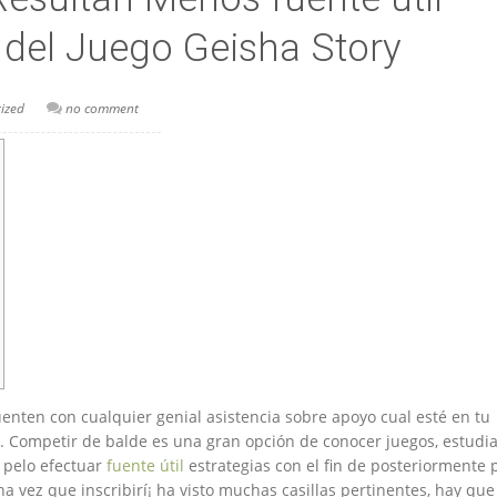
 del Juego Geisha Story
ized
no comment
uenten con cualquier genial asistencia sobre apoyo cual esté en tu
 Competir de balde es una gran opción de conocer juegos, estudia
 pelo efectuar
fuente útil
estrategias con el fin de posteriormente 
na vez que inscribirí¡ ha visto muchas casillas pertinentes, hay que