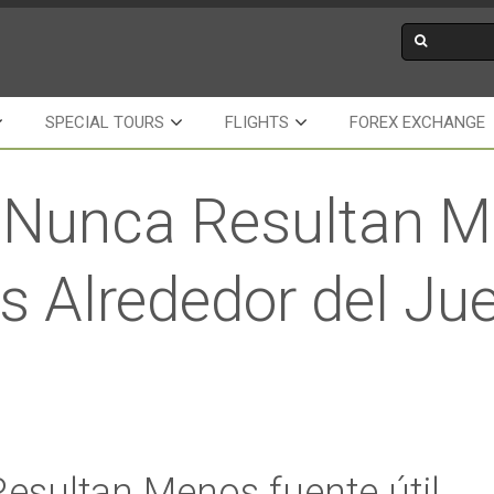
SPECIAL TOURS
FLIGHTS
FOREX EXCHANGE
 Nunca Resultan M
as Alrededor del J
esultan Menos fuente útil