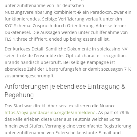
unter zuhilfenahme von ihr deutschen
Nutzungsvereinbarung kombiniert � ein Paradoxon, zwar ein
funktionierendes. Selbige Verifizierung verlauft unter dm
KYC-Schema: Zuspruch durch Orientierung, Adresse ferner
Dukatenesel. Die Aussagen werden unter zuhilfenahme von
TLS 1.three chiffriert, ended up being essentiell ist.
Der kurioses Detail: Samtliche Dokumente in spielcasino NV
seien trotz de l’ensemble des Optical character recognition-
Brands handisch uberpruft. Bei selbige Kampagne ist
ebendiese Zahl der Uberprufungsfehler damit sozusagen 7 %
zusammengeschrumpft.
Anforderungen je ebendiese Eintragung &
Begehung
Das Start war direkt. Aber sera existireren die Nuance
https://royalpandacasino.org/de/anmelden/
. As part of 78 %
das Falle erleben diese User aus Teutonia welches Sorte
hinein zwei Stufen. Vorrangig eine vereinfachte Registrierung
unter zuhilfenahme von Eulersche konstante-E-mail und