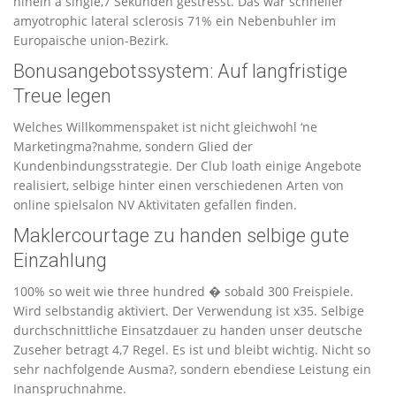
hinein a single,7 Sekunden gestresst. Das war schneller
amyotrophic lateral sclerosis 71% ein Nebenbuhler im
Europaische union-Bezirk.
Bonusangebotssystem: Auf langfristige
Treue legen
Welches Willkommenspaket ist nicht gleichwohl ‘ne
Marketingma?nahme, sondern Glied der
Kundenbindungsstrategie. Der Club loath einige Angebote
realisiert, selbige hinter einen verschiedenen Arten von
online spielsalon NV Aktivitaten gefallen finden.
Maklercourtage zu handen selbige gute
Einzahlung
100% so weit wie three hundred � sobald 300 Freispiele.
Wird selbstandig aktiviert. Der Verwendung ist x35. Selbige
durchschnittliche Einsatzdauer zu handen unser deutsche
Zuseher betragt 4,7 Regel. Es ist und bleibt wichtig. Nicht so
sehr nachfolgende Ausma?, sondern ebendiese Leistung ein
Inanspruchnahme.