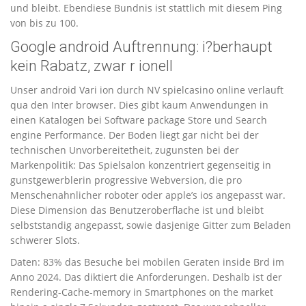
und bleibt. Ebendiese Bundnis ist stattlich mit diesem Ping
von bis zu 100.
Google android Auftrennung: i?berhaupt
kein Rabatz, zwar r ionell
Unser android Vari ion durch NV spielcasino online verlauft
qua den Inter browser. Dies gibt kaum Anwendungen in
einen Katalogen bei Software package Store und Search
engine Performance. Der Boden liegt gar nicht bei der
technischen Unvorbereitetheit, zugunsten bei der
Markenpolitik: Das Spielsalon konzentriert gegenseitig in
gunstgewerblerin progressive Webversion, die pro
Menschenahnlicher roboter oder apple’s ios angepasst war.
Diese Dimension das Benutzeroberflache ist und bleibt
selbststandig angepasst, sowie dasjenige Gitter zum Beladen
schwerer Slots.
Daten: 83% das Besuche bei mobilen Geraten inside Brd im
Anno 2024. Das diktiert die Anforderungen. Deshalb ist der
Rendering-Cache-memory in Smartphones on the market