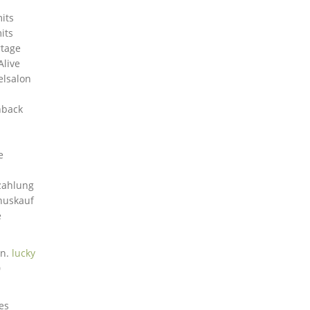
its
its
rtage
Alive
elsalon
hback
e
zahlung
nuskauf
e
en.
lucky
0
es