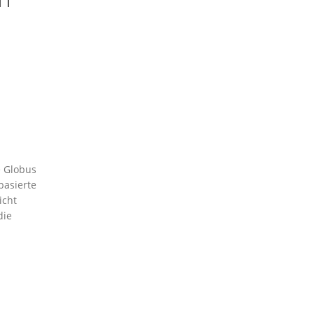
e Globus
basierte
icht
die