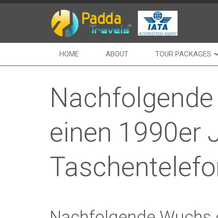
HOME
ABOUT
TOUR PACKAGES
Nachfolgende 
einen 1990er 
Taschentelefon
Nachfolgende Wuchs d