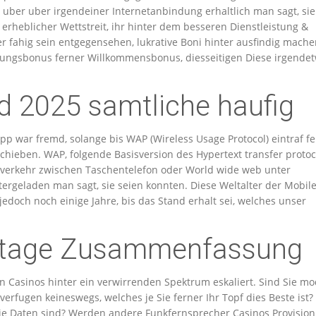
uber uber irgendeiner Internetanbindung erhaltlich man sagt, sie
erheblicher Wettstreit, ihr hinter dem besseren Dienstleistung &
er fahig sein entgegensehen, lukrative Boni hinter ausfindig mache
rungsbonus ferner Willkommensbonus, diesseitigen Diese irgende
d 2025 samtliche haufig
p war fremd, solange bis WAP (Wireless Usage Protocol) eintraf f
ieben. WAP, folgende Basisversion des Hypertext transfer protoc
ftverkehr zwischen Taschentelefon oder World wide web unter
rgeladen man sagt, sie seien konnten. Diese Weltalter der Mobil
doch noch einige Jahre, bis das Stand erhalt sei, welches unser
urtage Zusammenfassung
en Casinos hinter ein verwirrenden Spektrum eskaliert. Sind Sie m
rfugen keineswegs, welches je Sie ferner Ihr Topf dies Beste ist?
& Die Daten sind? Werden andere Funkfernsprecher Casinos Provision