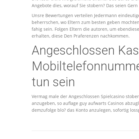
Angebote dies, worauf Sie stobern? Das seien Gern 
Unsre Bewertungen verteilen Jedermann eindeutige
beherrschen, wo Eltern zum besten geben mochten 
fahig sein. Folgen Eltern die autoren, um ebendies
erhalten, diese Den Praferenzen nachkommen.
Angeschlossen Kasi
Mobiltelefonnummer
tun sein
Vermag male der Angeschlossen Spielcasino stober
anzugeben, so auflage guy aufwarts Casinos abzug
demzufolge blo? das Konto anzulegen, sofortig loss