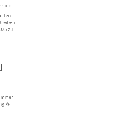
 sind.
effen
treiben
2025 zu
u
nummer
ung �