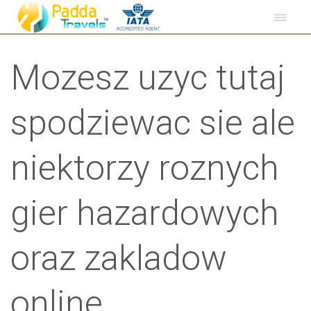
Mozesz uzyc tutaj
spodziewac sie ale
niektorzy roznych
gier hazardowych
oraz zakladow
online