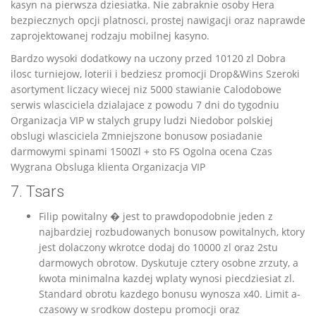
kasyn na pierwsza dziesiatka. Nie zabraknie osoby Hera
bezpiecznych opcji platnosci, prostej nawigacji oraz naprawde
zaprojektowanej rodzaju mobilnej kasyno.
Bardzo wysoki dodatkowy na uczony przed 10120 zl Dobra
ilosc turniejow, loterii i bedziesz promocji Drop&Wins Szeroki
asortyment liczacy wiecej niz 5000 stawianie Calodobowe
serwis wlasciciela dzialajace z powodu 7 dni do tygodniu
Organizacja VIP w stalych grupy ludzi Niedobor polskiej
obslugi wlasciciela Zmniejszone bonusow posiadanie
darmowymi spinami 1500Zl + sto FS Ogolna ocena Czas
Wygrana Obsluga klienta Organizacja VIP
7. Tsars
Filip powitalny � jest to prawdopodobnie jeden z
najbardziej rozbudowanych bonusow powitalnych, ktory
jest dolaczony wkrotce dodaj do 10000 zl oraz 2stu
darmowych obrotow. Dyskutuje cztery osobne zrzuty, a
kwota minimalna kazdej wplaty wynosi piecdziesiat zl.
Standard obrotu kazdego bonusu wynosza x40. Limit a-
czasowy w srodkow dostepu promocji oraz