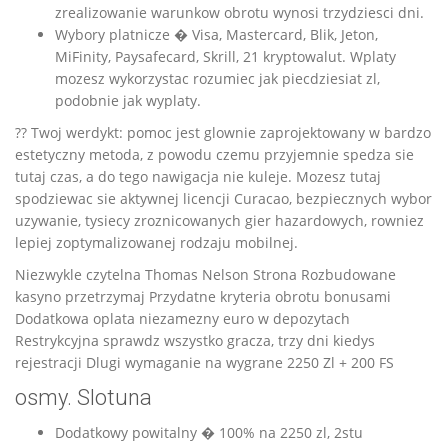
zrealizowanie warunkow obrotu wynosi trzydziesci dni.
Wybory platnicze � Visa, Mastercard, Blik, Jeton,
MiFinity, Paysafecard, Skrill, 21 kryptowalut. Wplaty
mozesz wykorzystac rozumiec jak piecdziesiat zl,
podobnie jak wyplaty.
?? Twoj werdykt: pomoc jest glownie zaprojektowany w bardzo
estetyczny metoda, z powodu czemu przyjemnie spedza sie
tutaj czas, a do tego nawigacja nie kuleje. Mozesz tutaj
spodziewac sie aktywnej licencji Curacao, bezpiecznych wybor
uzywanie, tysiecy zroznicowanych gier hazardowych, rowniez
lepiej zoptymalizowanej rodzaju mobilnej.
Niezwykle czytelna Thomas Nelson Strona Rozbudowane
kasyno przetrzymaj Przydatne kryteria obrotu bonusami
Dodatkowa oplata niezamezny euro w depozytach
Restrykcyjna sprawdz wszystko gracza, trzy dni kiedys
rejestracji Dlugi wymaganie na wygrane 2250 Zl + 200 FS
osmy. Slotuna
Dodatkowy powitalny � 100% na 2250 zl, 2stu