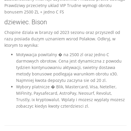
Prawdziwy przecietny uklad VIP Trudne wymogi obrotu
bonusem 2500 ZL + jedno C FS
dziewiec. Bison
Chopine dziala w branzy od 2023 sezonu oraz przyszedl od
razu posiada duzym uznaniem wsrod Polakow. Odkryj, w
ktorym to wynika:
Motywacja powitalny � na 2500 zl oraz jedno C
darmowych obrotow. Cena jest dynamiczna z powodu
tydzien kontynuowaniu aktywacji, swietny dostawa
metody bonusowe podlegaja warunkom obrotu x30.
Najmniej kwota depozytu zaczyna sie od 20 zl.
Wybory platnicze � Blik, Mastercard, Visa, Neteller,
MiFInity, Paysafecard, AstroPay, Neosurf, Revolut,
Trustly, ix kryptowalut. Wplaty i mozesz wyplaty mozesz
zobaczyc kiedys kwoty czterdziesci zl.