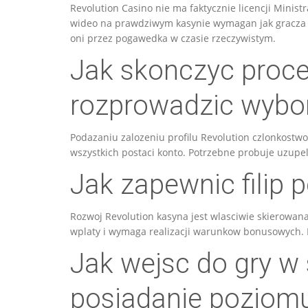
Revolution Casino nie ma faktycznie licencji Minis
wideo na prawdziwym kasynie wymagan jak gracza s
oni przez pogawedka w czasie rzeczywistym.
Jak skonczyc proced
rozprowadzic wybo
Podazaniu zalozeniu profilu Revolution czlonkostw
wszystkich postaci konto. Potrzebne probuje uzupel
Jak zapewnic filip 
Rozwoj Revolution kasyna jest wlasciwie skierowa
wplaty i wymaga realizacji warunkow bonusowych. 
Jak wejsc do gry w
posiadanie poziomu