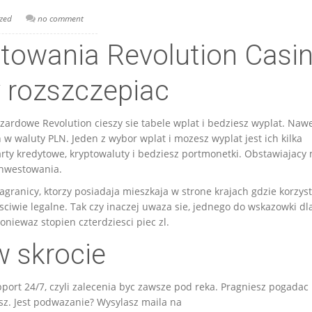
zed
no comment
stowania Revolution Casin
 rozszczepiac
zardowe Revolution cieszy sie tabele wplat i bedziesz wyplat. Naw
h w waluty PLN. Jeden z wybor wplat i mozesz wyplat jest ich kilka
rty kredytowe, kryptowaluty i bedziesz portmonetki. Obstawiajacy
 inwestowania.
granicy, ktorzy posiadaja mieszkaja w strone krajach gdzie korzyst
asciwie legalne. Tak czy inaczej uwaza sie, jednego do wskazowki dl
niewaz stopien czterdziesci piec zl.
w skrocie
port 24/7, czyli zalecenia byc zawsze pod reka. Pragniesz pogadac
z. Jest podwazanie? Wysylasz maila na