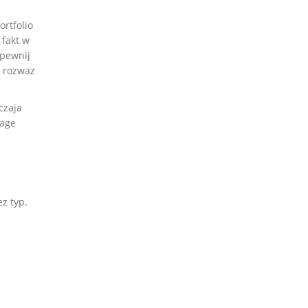
ortfolio
 fakt w
upewnij
z rozwaz
czaja
wage
ez typ.