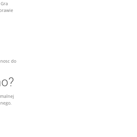
 Gra
sprawie
pnosc do
no?
imalnej
lnego.