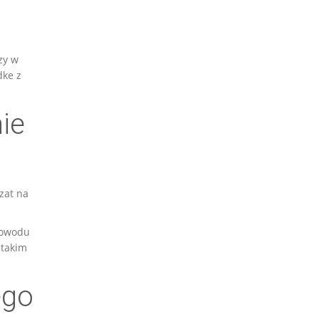
zy w
dke z
ie
zat na
powodu
 takim
ego