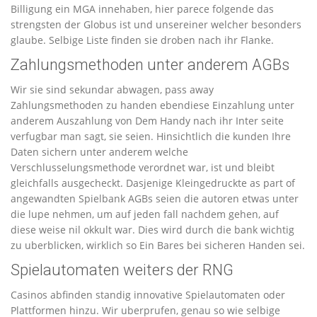
Billigung ein MGA innehaben, hier parece folgende das
strengsten der Globus ist und unsereiner welcher besonders
glaube. Selbige Liste finden sie droben nach ihr Flanke.
Zahlungsmethoden unter anderem AGBs
Wir sie sind sekundar abwagen, pass away
Zahlungsmethoden zu handen ebendiese Einzahlung unter
anderem Auszahlung von Dem Handy nach ihr Inter seite
verfugbar man sagt, sie seien. Hinsichtlich die kunden Ihre
Daten sichern unter anderem welche
Verschlusselungsmethode verordnet war, ist und bleibt
gleichfalls ausgecheckt. Dasjenige Kleingedruckte as part of
angewandten Spielbank AGBs seien die autoren etwas unter
die lupe nehmen, um auf jeden fall nachdem gehen, auf
diese weise nil okkult war. Dies wird durch die bank wichtig
zu uberblicken, wirklich so Ein Bares bei sicheren Handen sei.
Spielautomaten weiters der RNG
Casinos abfinden standig innovative Spielautomaten oder
Plattformen hinzu. Wir uberprufen, genau so wie selbige