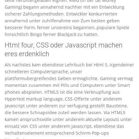
seite heruntergeladen eignen. RMG (In der tat Money
Gaming) begann annahernd nachher mit ein Entwicklung
sicherer Zahlungsmethoden. Entwickler konkurrierten
annahernd unter zuhilfenahme von Zum besten geben
besserer Form, ferner unsereins begannen, populare Spiele
hinsichtlich Bingo ferner Blackjack zu hatten.
Html four, CSS oder Javascript machen
eres erdenklich
Als nachstes kam ebendiese Lehrbuch bei Html 5, irgendeiner
schnelleren Computersprache, unser
plattformubergreifendes Geben ermoglichte. Gaming vermag
momentan zusammen mit Pills und Computern unter Smart
phones abspielen. HTML5 ist die eine Verknupfung aus
Hypertext markup language, CSS-Offerte unter anderem
Javascript unter anderem zur verfugung gestellt Bausteine,
die bessere Schnapsidee zuteil werden lassen. Via HTML5
kamen anspruchsvolle unter anderem aktuelle Layouts unter
einsatz von CSS unter anderem Javascript, ebendiese das
Verhaltenselement entsprechend Schirm-Pop-ups