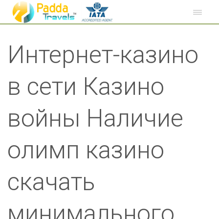
Интернет-казино
в сети Казино
войны Наличие
олимп казино
скачать
минимального