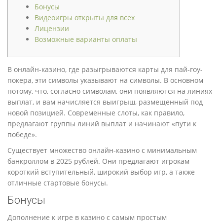
Бонусы
Видеоигры открыты для всех
Лицензии
Возможные варианты оплаты
В онлайн-казино, где разыгрываются карты для пай-гоу-
покера, эти символы указывают на символы. В основном
потому, что, согласно символам, они появляются на линиях
выплат, и вам начисляется выигрыш, размещенный под
новой позицией. Современные слоты, как правило,
предлагают группы линий выплат и начинают «пути к
победе».
Существует множество онлайн-казино с минимальным
банкроллом в 2025 рублей.
Они предлагают игрокам
короткий вступительный, широкий выбор игр, а также
отличные стартовые бонусы.
Бонусы
Дополнение к игре в казино с самым простым