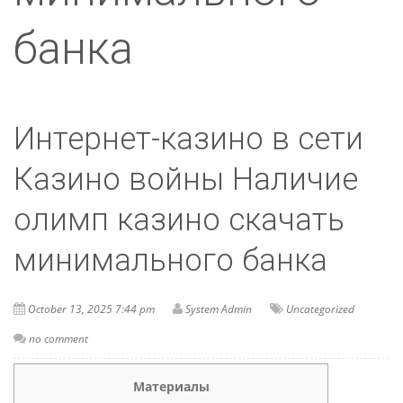
банка
Интернет-казино в сети
Казино войны Наличие
олимп казино скачать
минимального банка
October 13, 2025 7:44 pm
System Admin
Uncategorized
no comment
Материалы