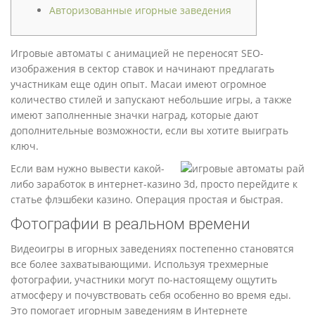
Авторизованные игорные заведения
Игровые автоматы с анимацией не переносят SEO-
изображения в сектор ставок и начинают предлагать
участникам еще один опыт. Масаи имеют огромное
количество стилей и запускают небольшие игры, а также
имеют заполненные значки наград, которые дают
дополнительные возможности, если вы хотите выиграть
ключ.
Если вам нужно вывести какой-
либо заработок в интернет-казино 3d, просто перейдите к
статье флэшбеки казино.
Операция простая и быстрая.
Фотографии в реальном времени
Видеоигры в игорных заведениях постепенно становятся
все более захватывающими. Используя трехмерные
фотографии, участники могут по-настоящему ощутить
атмосферу и почувствовать себя особенно во время еды.
Это помогает игорным заведениям в Интернете