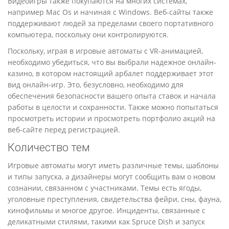
Видеоигры также покупаются на многих системах,
например Mac Os и начиная с Windows. Веб-сайты также
поддерживают людей за пределами своего портативного
компьютера, поскольку они контролируются.
Поскольку, играя в игровые автоматы с VR-анимацией,
необходимо убедиться, что вы выбрали надежное онлайн-
казино, в котором настоящий арбалет поддерживает этот
вид онлайн-игр. Это, безусловно, необходимо для
обеспечения безопасности вашего опыта ставок и начала
работы в целости и сохранности. Также можно попытаться
просмотреть истории и просмотреть портфолио акций на
веб-сайте перед регистрацией.
Количество тем
Игровые автоматы могут иметь различные темы, шаблоны
и типы запуска, а дизайнеры могут сообщить вам о новом
сознании, связанном с участниками. Темы есть ягоды,
уголовные преступления, свидетельства фейри, сны, фауна,
кинофильмы и многое другое. Инциденты, связанные с
деликатными стилями, такими как Spruce Dish и запуск