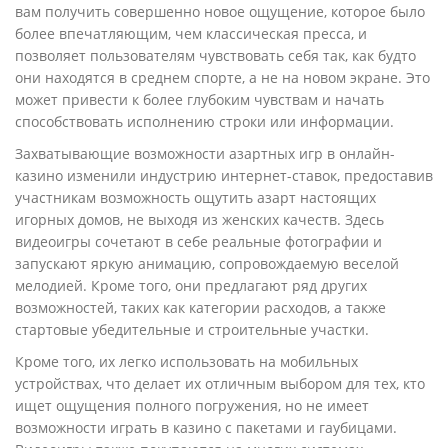
вам получить совершенно новое ощущение, которое было
более впечатляющим, чем классическая пресса, и
позволяет пользователям чувствовать себя так, как будто
они находятся в среднем спорте, а не на новом экране. Это
может привести к более глубоким чувствам и начать
способствовать исполнению строки или информации.
Захватывающие возможности азартных игр в онлайн-
казино изменили индустрию интернет-ставок, предоставив
участникам возможность ощутить азарт настоящих
игорных домов, не выходя из женских качеств. Здесь
видеоигры сочетают в себе реальные фотографии и
запускают яркую анимацию, сопровождаемую веселой
мелодией. Кроме того, они предлагают ряд других
возможностей, таких как категории расходов, а также
стартовые убедительные и строительные участки.
Кроме того, их легко использовать на мобильных
устройствах, что делает их отличным выбором для тех, кто
ищет ощущения полного погружения, но не имеет
возможности играть в казино с пакетами и гаубицами.