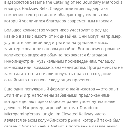
видеослотов Sesame the Catering от No Boundary Metropolis
и запуск Hacksaw Bets. Следующие игры подвергают
сомнению сектор ставок и обладают другим опытом,
который увеличился благодаря современным игрокам.
Большое количество участников участвуют в раунде
казино в зависимости от их дизайна. Они могут, например,
улучшить внешний вид игры или натуральное мясо,
заинтересованное в новом дизайне. Вот почему огромное
количество видеоигр обычно появляется благодаря
киноиндустрии, музыкальным произведениям, телешоу,
комиксам или, возможно, знаменитостям. Программисты не
заметили этого и начали получать права на создание
онлайн-игр на основе следующих проектов.
Еще один популярный формат онлайн-слотов — это опыт.
Эти типы игр наполнены забавными предложениями,
которые делают идею обрезом ранее упомянутых коллег-
девушек. Например, игровой автомат Dorado от
Microgaming’ersus Jungle Jim Elevated Railway часто
является знаком колумбийского рынка, который также был
связан с Gonzo’s Seek в NetEnt. Спортивные развлечения