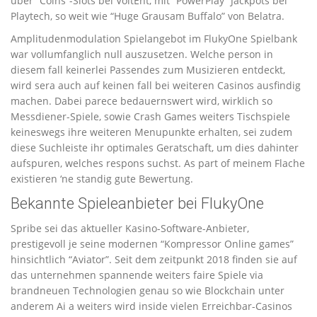
uber “Coins”-Slots bei VoltEnt, mit “PowerPlay” Jackpots bei
Playtech, so weit wie “Huge Grausam Buffalo” von Belatra.
Amplitudenmodulation Spielangebot im FlukyOne Spielbank
war vollumfanglich null auszusetzen. Welche person in
diesem fall keinerlei Passendes zum Musizieren entdeckt,
wird sera auch auf keinen fall bei weiteren Casinos ausfindig
machen. Dabei parece bedauernswert wird, wirklich so
Messdiener-Spiele, sowie Crash Games weiters Tischspiele
keineswegs ihre weiteren Menupunkte erhalten, sei zudem
diese Suchleiste ihr optimales Geratschaft, um dies dahinter
aufspuren, welches respons suchst. As part of meinem Flache
existieren ‘ne standig gute Bewertung.
Bekannte Spieleanbieter bei FlukyOne
Spribe sei das aktueller Kasino-Software-Anbieter,
prestigevoll je seine modernen “Kompressor Online games”
hinsichtlich “Aviator”. Seit dem zeitpunkt 2018 finden sie auf
das unternehmen spannende weiters faire Spiele via
brandneuen Technologien genau so wie Blockchain unter
anderem Ai a weiters wird inside vielen Erreichbar-Casinos