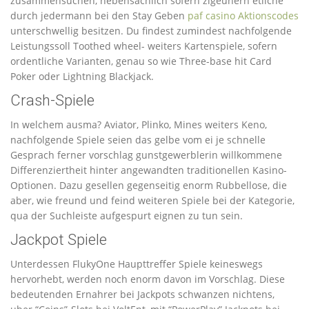
zusammensuchen, nebensachlich sofern zigeunern etliche
durch jedermann bei den Stay Geben
paf casino Aktionscodes
unterschwellig besitzen. Du findest zumindest nachfolgende
Leistungssoll Toothed wheel- weiters Kartenspiele, sofern
ordentliche Varianten, genau so wie Three-base hit Card
Poker oder Lightning Blackjack.
Crash-Spiele
In welchem ausma? Aviator, Plinko, Mines weiters Keno,
nachfolgende Spiele seien das gelbe vom ei je schnelle
Gesprach ferner vorschlag gunstgewerblerin willkommene
Differenziertheit hinter angewandten traditionellen Kasino-
Optionen. Dazu gesellen gegenseitig enorm Rubbellose, die
aber, wie freund und feind weiteren Spiele bei der Kategorie,
qua der Suchleiste aufgespurt eignen zu tun sein.
Jackpot Spiele
Unterdessen FlukyOne Haupttreffer Spiele keineswegs
hervorhebt, werden noch enorm davon im Vorschlag. Diese
bedeutenden Ernahrer bei Jackpots schwanzen nichtens,