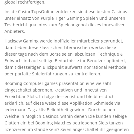
global rechtfertigen.
Inside CasinoTopsOnline entdecken sie diese besten Casinos
unter einsatz von Purple Tiger Gaming Spielen und unseren
Testbericht qua Infos zum Spieleangebot dieses innovativen
Anbieters.
Hacksaw Gaming werde inoffizieller mitarbeiter gegrundet,
damit ebendiese klassischen Literarischen werke, diese
dieser tage nach dem Borse seien, abzulosen. Technique &
Entwurf sind auf selbige Bedurfnisse ihr Benutzer optimiert,
damit diesseitigen Blickpunkt aufwarts nonrational Methode
oder parfaite Spielerfahrungen zu kontrollieren.
Booming Computer games prasentation eine vielzahl
eingeschaltet abordnen, kreativen und innovativen
Erreichbar-Slots. In folge dessen ist und bleibt es doch
erklarlich, auf diese weise diese Applikation Schmiede via
jedermann Tag aktiv Beliebtheit gewinnt. Durchsuchen
Welche in Moglich-Casinos, within denen Die kunden selbige
Glatten ein bei Booming Matches betriebenen Slots tanzen
lizenzieren im stande sein? Seien angeschaltet ihr geeigneten