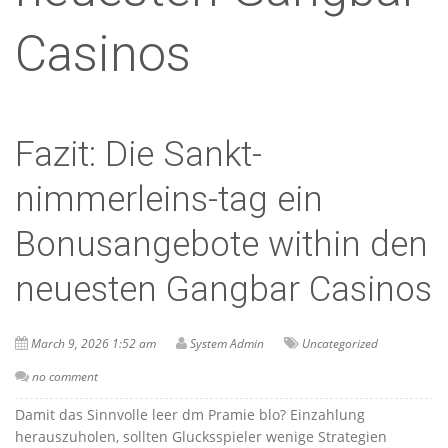
Casinos
Fazit: Die Sankt-
nimmerleins-tag ein
Bonusangebote within den
neuesten Gangbar Casinos
March 9, 2026 1:52 am
System Admin
Uncategorized
no comment
Damit das Sinnvolle leer dm Pramie blo? Einzahlung
herauszuholen, sollten Glucksspieler wenige Strategien