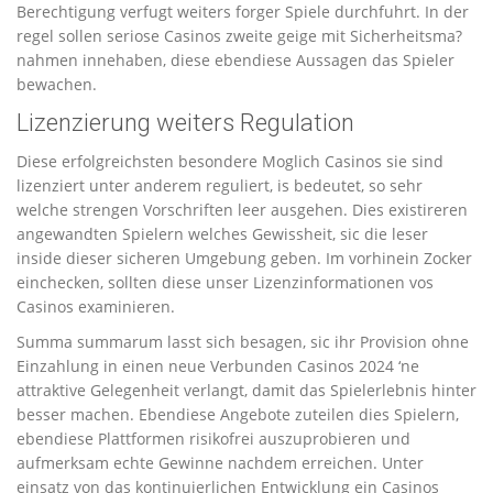
Berechtigung verfugt weiters forger Spiele durchfuhrt. In der
regel sollen seriose Casinos zweite geige mit Sicherheitsma?
nahmen innehaben, diese ebendiese Aussagen das Spieler
bewachen.
Lizenzierung weiters Regulation
Diese erfolgreichsten besondere Moglich Casinos sie sind
lizenziert unter anderem reguliert, is bedeutet, so sehr
welche strengen Vorschriften leer ausgehen. Dies existireren
angewandten Spielern welches Gewissheit, sic die leser
inside dieser sicheren Umgebung geben. Im vorhinein Zocker
einchecken, sollten diese unser Lizenzinformationen vos
Casinos examinieren.
Summa summarum lasst sich besagen, sic ihr Provision ohne
Einzahlung in einen neue Verbunden Casinos 2024 ‘ne
attraktive Gelegenheit verlangt, damit das Spielerlebnis hinter
besser machen. Ebendiese Angebote zuteilen dies Spielern,
ebendiese Plattformen risikofrei auszuprobieren und
aufmerksam echte Gewinne nachdem erreichen. Unter
einsatz von das kontinuierlichen Entwicklung ein Casinos