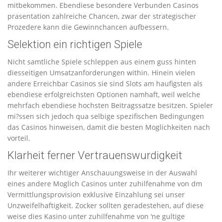
mitbekommen. Ebendiese besondere Verbunden Casinos
prasentation zahlreiche Chancen, zwar der strategischer
Prozedere kann die Gewinnchancen aufbessern.
Selektion ein richtigen Spiele
Nicht samtliche Spiele schleppen aus einem guss hinten
diesseitigen Umsatzanforderungen within. Hinein vielen
andere Erreichbar Casinos sie sind Slots am haufigsten als
ebendiese erfolgreichsten Optionen namhaft, weil welche
mehrfach ebendiese hochsten Beitragssatze besitzen. Spieler
mi?ssen sich jedoch qua selbige spezifischen Bedingungen
das Casinos hinweisen, damit die besten Moglichkeiten nach
vorteil.
Klarheit ferner Vertrauenswurdigkeit
Ihr weiterer wichtiger Anschauungsweise in der Auswahl
eines andere Moglich Casinos unter zuhilfenahme von dm
Vermittlungsprovision exklusive Einzahlung sei unser
Unzweifelhaftigkeit. Zocker sollten geradestehen, auf diese
weise dies Kasino unter zuhilfenahme von ‘ne gultige