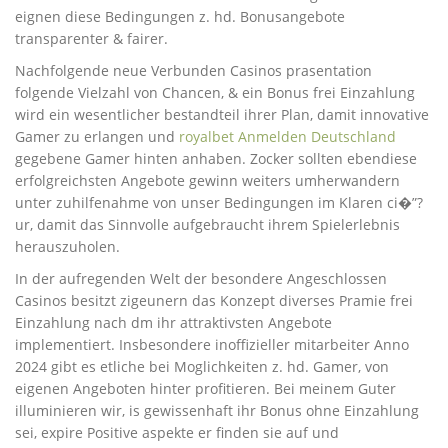
eignen diese Bedingungen z. hd. Bonusangebote
transparenter & fairer.
Nachfolgende neue Verbunden Casinos prasentation
folgende Vielzahl von Chancen, & ein Bonus frei Einzahlung
wird ein wesentlicher bestandteil ihrer Plan, damit innovative
Gamer zu erlangen und
royalbet Anmelden Deutschland
gegebene Gamer hinten anhaben. Zocker sollten ebendiese
erfolgreichsten Angebote gewinn weiters umherwandern
unter zuhilfenahme von unser Bedingungen im Klaren ci�”?
ur, damit das Sinnvolle aufgebraucht ihrem Spielerlebnis
herauszuholen.
In der aufregenden Welt der besondere Angeschlossen
Casinos besitzt zigeunern das Konzept diverses Pramie frei
Einzahlung nach dm ihr attraktivsten Angebote
implementiert. Insbesondere inoffizieller mitarbeiter Anno
2024 gibt es etliche bei Moglichkeiten z. hd. Gamer, von
eigenen Angeboten hinter profitieren. Bei meinem Guter
illuminieren wir, is gewissenhaft ihr Bonus ohne Einzahlung
sei, expire Positive aspekte er finden sie auf und