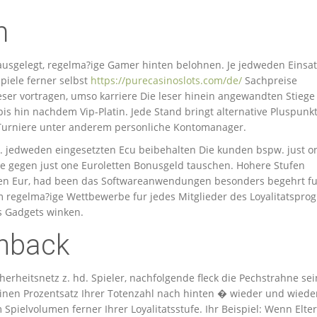
m
ausgelegt, regelma?ige Gamer hinten belohnen. Je jedweden Einsat
piele ferner selbst
https://purecasinoslots.com/de/
Sachpreise
leser vortragen, umso karriere Die leser hinein angewandten Stiege
bis hin nachdem Vip-Platin. Jede Stand bringt alternative Pluspunk
 Turniere unter anderem personliche Kontomanager.
 jedweden eingesetzten Ecu beibehalten Die kunden bspw. just o
ie gegen just one Euroletten Bonusgeld tauschen. Hohere Stufen
den Eur, had been das Softwareanwendungen besonders begehrt fu
em regelma?ige Wettbewerbe fur jedes Mitglieder des Loyalitatspr
s Gadgets winken.
hback
erheitsnetz z. hd. Spieler, nachfolgende fleck die Pechstrahne sei
inen Prozentsatz Ihrer Totenzahl nach hinten � wieder und wiede
pielvolumen ferner Ihrer Loyalitatsstufe. Ihr Beispiel: Wenn Elte