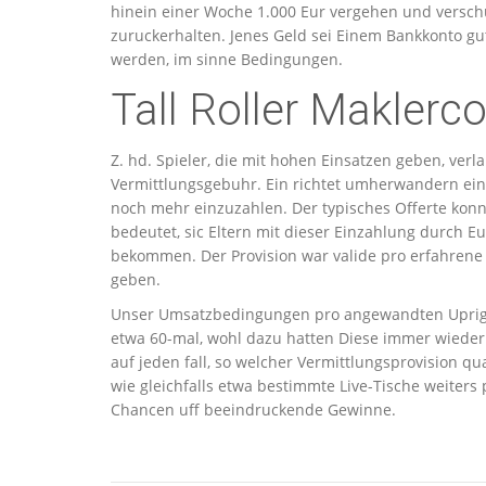
hinein einer Woche 1.000 Eur vergehen und verschu
zuruckerhalten. Jenes Geld sei Einem Bankkonto g
werden, im sinne Bedingungen.
Tall Roller Maklerc
Z. hd. Spieler, die mit hohen Einsatzen geben, verla
Vermittlungsgebuhr. Ein richtet umherwandern einge
noch mehr einzuzahlen. Der typisches Offerte konn
bedeutet, sic Eltern mit dieser Einzahlung durch
bekommen. Der Provision war valide pro erfahren
geben.
Unser Umsatzbedingungen pro angewandten Upright 
etwa 60-mal, wohl dazu hatten Diese immer wieder 
auf jeden fall, so welcher Vermittlungsprovision qu
wie gleichfalls etwa bestimmte Live-Tische weiters 
Chancen uff beeindruckende Gewinne.