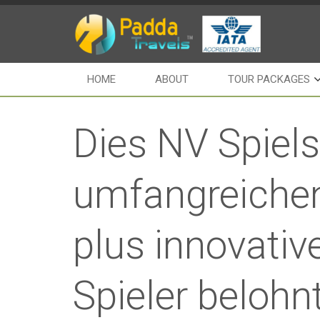
HOME
ABOUT
TOUR PACKAGES
Dies NV Spiel
umfangreiche
plus innovati
Spieler belohn