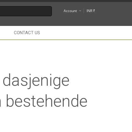
Account
INR ₹
CONTACT US
dasjenige
h bestehende