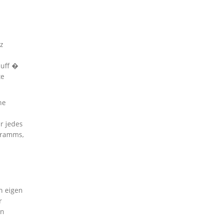
z
 uff �
te
ne
r jedes
ogramms,
n eigen
r
rn