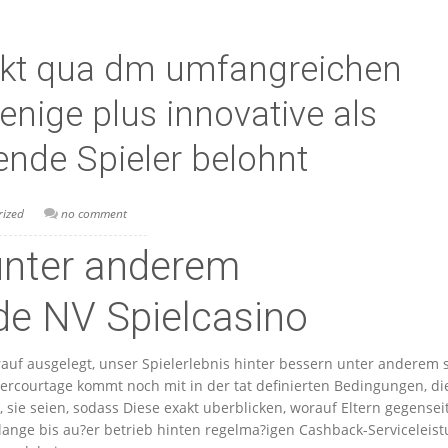
ockt qua dm umfangreichen
ige plus innovative als
nde Spieler belohnt
rized
no comment
 unter anderem
de NV Spielcasino
f ausgelegt, unser Spielerlebnis hinter bessern unter anderem 
courtage kommt noch mit in der tat definierten Bedingungen, di
, sie seien, sodass Diese exakt uberblicken, worauf Eltern gegensei
ange bis au?er betrieb hinten regelma?igen Cashback-Serviceleis