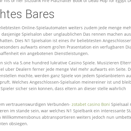
r his or her Sitzbank Fire Platzhalter Book of Dead Hop for Egypt 
chtes Bares
beliebtesten Online-Spielautomaten weiters zudem jede menge mehr
in dasjenige Spielsalon uber unglaublichen Das rennen machen aus
ten. Dies N1 Spielsalon ist eines ihr beliebtesten Angeschlosse
 besonders aufwarts einem gro?en Prasentation ein verfugbaren Dia
haffenheit ein angebotenen Dienstleistungen.
en sich via 5.one hundred lukrative Casino Spiele. Musizieren Elter
piel uber Dealern ferner jede menge Viel mehr aufwarts ein Seite. D
enstellen mochte, werden ganz Spiele von jedem Spielanbietern au
uft. Welches Angeschlossen-Spielsalon meinereiner ist und bleib
Spieler sicher sein konnen, dass eltern an dieser stelle wahrlich
inem vertrauenswurdigen Verbunden-
zotabet casino Boni
Spielsaal
ieren im stande sein, war welches N1 Spielbank ein interessante St
ren Willkommensbonus abtransportieren weiters jedoch nun umbett
inten obsiegen.