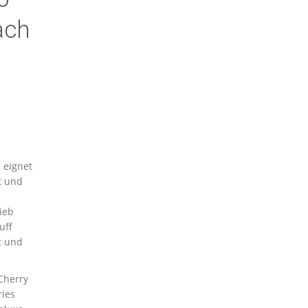
ach
 eignet
t und
ieb
uff
t und
Cherry
ries