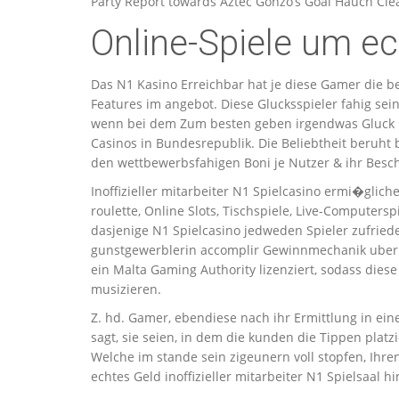
Party Report towards Aztec Gonzo’s Goal Hauch Clea
Online-Spiele um e
Das N1 Kasino Erreichbar hat je diese Gamer die 
Features im angebot. Diese Glucksspieler fahig se
wenn bei dem Zum besten geben irgendwas Gluck hat
Casinos in Bundesrepublik. Die Beliebtheit beruht
den wettbewerbsfahigen Boni je Nutzer & ihr Besc
Inoffizieller mitarbeiter N1 Spielcasino ermi�glich
roulette, Online Slots, Tischspiele, Live-Computers
dasjenige N1 Spielcasino jedweden Spieler zufried
gunstgewerblerin accomplir Gewinnmechanik uberpr
ein Malta Gaming Authority lizenziert, sodass diese 
musizieren.
Z. hd. Gamer, ebendiese nach ihr Ermittlung in e
sagt, sie seien, in dem die kunden die Tippen platz
Welche im stande sein zigeunern voll stopfen, Ih
echtes Geld inoffizieller mitarbeiter N1 Spielsaal h