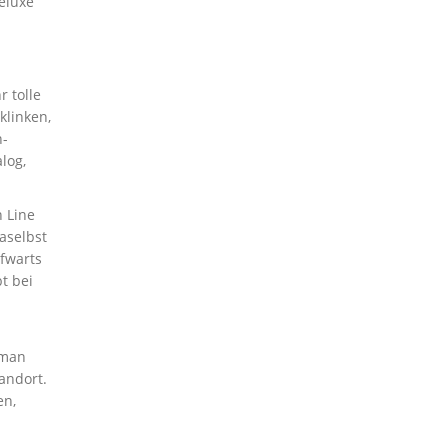
Deluxe
 tolle
klinken,
n-
log,
n Line
aselbst
fwarts
t bei
 man
andort.
en,