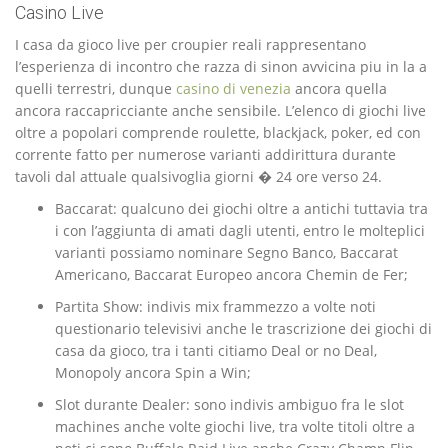
Casino Live
I casa da gioco live per croupier reali rappresentano
l’esperienza di incontro che razza di sinon avvicina piu in la a
quelli terrestri, dunque
casino di venezia
ancora quella
ancora raccapricciante anche sensibile. L’elenco di giochi live
oltre a popolari comprende roulette, blackjack, poker, ed con
corrente fatto per numerose varianti addirittura durante
tavoli dal attuale qualsivoglia giorni � 24 ore verso 24.
Baccarat: qualcuno dei giochi oltre a antichi tuttavia tra
i con l’aggiunta di amati dagli utenti, entro le molteplici
varianti possiamo nominare Segno Banco, Baccarat
Americano, Baccarat Europeo ancora Chemin de Fer;
Partita Show: indivis mix frammezzo a volte noti
questionario televisivi anche le trascrizione dei giochi di
casa da gioco, tra i tanti citiamo Deal or no Deal,
Monopoly ancora Spin a Win;
Slot durante Dealer: sono indivis ambiguo fra le slot
machines anche volte giochi live, tra volte titoli oltre a