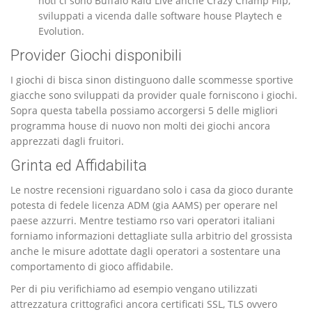
noti ci sono Buffalo Raid Live anche Crazy Champ Flip,
sviluppati a vicenda dalle software house Playtech e
Evolution.
Provider Giochi disponibili
I giochi di bisca sinon distinguono dalle scommesse sportive
giacche sono sviluppati da provider quale forniscono i giochi.
Sopra questa tabella possiamo accorgersi 5 delle migliori
programma house di nuovo non molti dei giochi ancora
apprezzati dagli fruitori.
Grinta ed Affidabilita
Le nostre recensioni riguardano solo i casa da gioco durante
potesta di fedele licenza ADM (gia AAMS) per operare nel
paese azzurri. Mentre testiamo rso vari operatori italiani
forniamo informazioni dettagliate sulla arbitrio del grossista
anche le misure adottate dagli operatori a sostentare una
comportamento di gioco affidabile.
Per di piu verifichiamo ad esempio vengano utilizzati
attrezzatura crittografici ancora certificati SSL, TLS ovvero