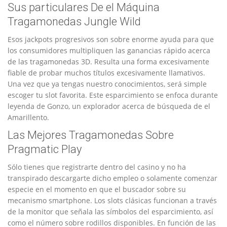
Sus particulares De el Máquina
Tragamonedas Jungle Wild
Esos jackpots progresivos son sobre enorme ayuda para que
los consumidores multipliquen las ganancias rápido acerca
de las tragamonedas 3D. Resulta una forma excesivamente
fiable de probar muchos títulos excesivamente llamativos.
Una vez que ya tengas nuestro conocimientos, será simple
escoger tu slot favorita. Este esparcimiento se enfoca durante
leyenda de Gonzo, un explorador acerca de búsqueda de el
Amarillento.
Las Mejores Tragamonedas Sobre
Pragmatic Play
Sólo tienes que registrarte dentro del casino y no ha
transpirado descargarte dicho empleo o solamente comenzar
especie en el momento en que el buscador sobre su
mecanismo smartphone. Los slots clásicas funcionan a través
de la monitor que señala las símbolos del esparcimiento, así
como el número sobre rodillos disponibles. En función de las