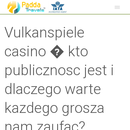
Vulkanspiele
casino � kto
publicznosc jest i
dlaczego warte
kazdego grosza
nam zaufac?