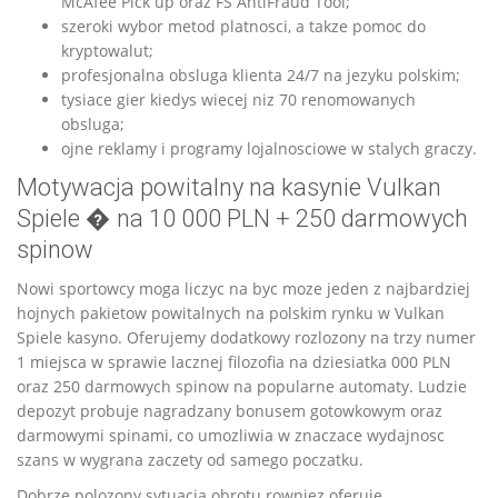
McAfee Pick up oraz FS AntiFraud Tool;
szeroki wybor metod platnosci, a takze pomoc do
kryptowalut;
profesjonalna obsluga klienta 24/7 na jezyku polskim;
tysiace gier kiedys wiecej niz 70 renomowanych
obsluga;
ojne reklamy i programy lojalnosciowe w stalych graczy.
Motywacja powitalny na kasynie Vulkan
Spiele � na 10 000 PLN + 250 darmowych
spinow
Nowi sportowcy moga liczyc na byc moze jeden z najbardziej
hojnych pakietow powitalnych na polskim rynku w Vulkan
Spiele kasyno. Oferujemy dodatkowy rozlozony na trzy numer
1 miejsca w sprawie lacznej filozofia na dziesiatka 000 PLN
oraz 250 darmowych spinow na popularne automaty. Ludzie
depozyt probuje nagradzany bonusem gotowkowym oraz
darmowymi spinami, co umozliwia w znaczace wydajnosc
szans w wygrana zaczety od samego poczatku.
Dobrze polozony sytuacja obrotu rowniez oferuje