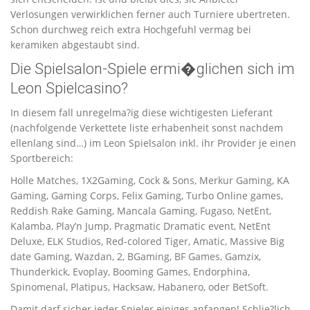
Verlosungen verwirklichen ferner auch Turniere ubertreten.
Schon durchweg reich extra Hochgefuhl vermag bei
keramiken abgestaubt sind.
Die Spielsalon-Spiele ermi�glichen sich im
Leon Spielcasino?
In diesem fall unregelma?ig diese wichtigesten Lieferant
(nachfolgende Verkettete liste erhabenheit sonst nachdem
ellenlang sind…) im Leon Spielsalon inkl. ihr Provider je einen
Sportbereich:
Holle Matches, 1X2Gaming, Cock & Sons, Merkur Gaming, KA
Gaming, Gaming Corps, Felix Gaming, Turbo Online games,
Reddish Rake Gaming, Mancala Gaming, Fugaso, NetEnt,
Kalamba, Play’n Jump, Pragmatic Dramatic event, NetEnt
Deluxe, ELK Studios, Red-colored Tiger, Amatic, Massive Big
date Gaming, Wazdan, 2, BGaming, BF Games, Gamzix,
Thunderkick, Evoplay, Booming Games, Endorphina,
Spinomenal, Platipus, Hacksaw, Habanero, oder BetSoft.
Damit darf sicher jeder Spieler einiges anfangen! Schlie?lich