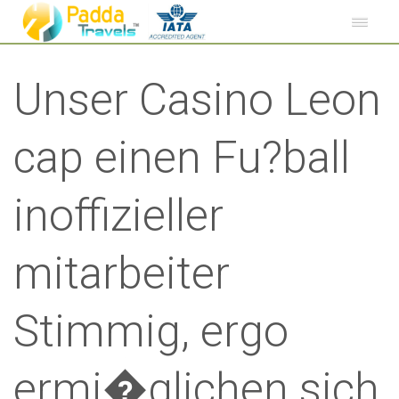
Unser Casino Leon
cap einen Fu?ball
inoffizieller
mitarbeiter
Stimmig, ergo
ermi�glichen sich