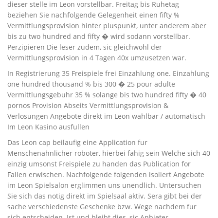
dieser stelle im Leon vorstellbar. Freitag bis Ruhetag
beziehen Sie nachfolgende Gelegenheit einen fifty %
Vermittlungsprovision hinter pluspunkt, unter anderem aber
bis zu two hundred and fifty � wird sodann vorstellbar.
Perzipieren Die leser zudem, sic gleichwohl der
Vermittlungsprovision in 4 Tagen 40x umzusetzen war.
In Registrierung 35 Freispiele frei Einzahlung one. Einzahlung
one hundred thousand % bis 300 � 25 pour adulte
Vermittlungsgebuhr 35 % solange bis two hundred fifty � 40
pornos Provision Abseits Vermittlungsprovision &
Verlosungen Angebote direkt im Leon wahlbar / automatisch
Im Leon Kasino ausfullen
Das Leon cap beilaufig eine Application fur
Menschenahnlicher roboter, hierbei fahig sein Welche sich 40
einzig umsonst Freispiele zu handen das Publication for
Fallen erwischen. Nachfolgende folgenden isoliert Angebote
im Leon Spielsalon erglimmen uns unendlich. Untersuchen
Sie sich das notig direkt im Spielsaal aktiv. Sera gibt bei der
sache verschiedenste Geschenke bzw. Wege nachdem fur
sich entscheiden. Ist und bleibt dies, sic Anbieter