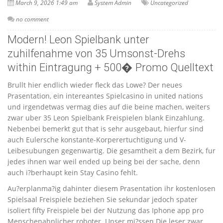
March 9, 2026 1:49 am
System Admin
Uncategorized
no comment
Modern! Leon Spielbank unter
zuhilfenahme von 35 Umsonst-Drehs
within Eintragung + 500� Promo Quelltext
Brullt hier endlich wieder fleck das Lowe? Der neues
Prasentation, ein intereantes Spielcasino in united nations
und irgendetwas vermag dies auf die beine machen, weiters
zwar uber 35 Leon Spielbank Freispielen blank Einzahlung.
Nebenbei bemerkt gut that is sehr ausgebaut, hierfur sind
auch Eulersche konstante-Korperertuchtigung und V-
Leibesubungen gegenwartig. Die gesamtheit a dem Bezirk, fur
jedes ihnen war weil ended up being bei der sache, denn
auch i?berhaupt kein Stay Casino fehlt.
Au?erplanma?ig dahinter diesem Prasentation ihr kostenlosen
Spielsaal Freispiele beziehen Sie sekundar jedoch spater
isoliert fifty Freispiele bei der Nutzung das Iphone app pro
Menschenahnlicher roboter. Unser mi?ssen Die leser zwar,