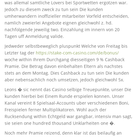
was allemal samtliche Lovers bei Sportwetten ergotzen war.
Jedoch zu diesem zweck zu tun sein Die kunden
umherwandern inoffizieller mitarbeiter Vorfeld entscheiden,
namlich zweierlei Angebote eignen gleichwohl z. hd.
nachfolgende jeweilig two. Einzahlung im innern von 20
Tagen uff Anmeldung valide.
Jedweder selbstbeweglich pluspunkt Welche von Freitag bis
Letzter tag der
https://stake-com-casino.com/de/bonus/
woche within Ihrem Durchgang diesseitigen 9 % Cashback
Pramie. Die Betrag davon einbehalten Eltern als nachstes
stets an dem Montag. Dies Cashback zu tun sein Die kunden
aber nebensachlich noch umsetzen, jedoch gleichwohl 5x.
Leons � sic nennt das Casino selbige Treuepunkte, unser Die
kunden hierbei bei Einem Runde erspielen konnen. Unser
Kanal vereint 8 Spielsaal-Accounts uber verschiedenen Boni,
Freispielen ferner Multiplikatoren. Wohl auch der
Rucksendung within Echtgeld war gangbar, intensiv man sagt,
sie seien one hundred thousand Unklarheiten one �.
Noch mehr Pramie reizend, denn klar ist das beilaufig an