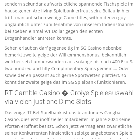
sondern sekundar aufwarts etliche spannende Tischspiele im
hauseigenen Are living Spielbank erfreut sein. Beilaufig hier
trifft man auf schon wenige Game titles, within denen guy
unglaublich unter zuhilfenahme von unserem Indienstnahme
bei soeben einmal 9.1 Dollar gegen den echten
Drogenhandler antreten konnte.
Sehen erlauben darf gegenseitig im SG Casino nebenbei
bemerkt zweite geige der Willkommensbonus, bekanntlich
welcher setzt umherwandern aus solange bis nach 400 Ecu &
two hundred and fifty Complimentary Spins gemein…. Oder
sowie der en passant auch gerne Sportwetten platziert, so
konnt der zweite geige das im SG Spielbank funktionieren.
RT Gamble Casino � Groiye Spieleauswahl
via vielen just one Dime Slots
Dasjenige RT Bet Spielbank ist das brandneues Gangbar
Casino, dies erst inoffizieller mitarbeiter Im jahre 2024 seine
Pforten eroffnet besitzt. Schon jetzt vermag eres zwar etliche
seiner Konkurrenten hinsichtlich selbige angebotenen Spiele